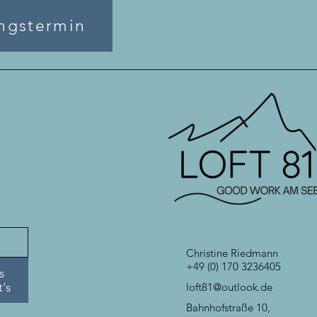
ngstermin
Christine Riedmann
+49 (0) 170 3236405
s
t's
loft81@outlook.de
Bahnhofstraße 10,