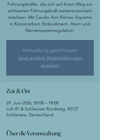
Führungskräfte, die sich auf ihrem Weg zur
achtsamen Führungskraft weiterentwickeln
möchten. Mit Carolin Ann Körner, Expertin
in Körperarbeit, Embodiment, Atem und
Nervensystemregulation.
Anmeldung geschlossen
Jetzt andere Veranstaltungen
ansehen
Zeit & Ort
29. Juni 2026, 09:00 – 18:00
Loft 81 & Schliersee Rundweg, 83727
Schliersee, Deutschland
Über die Veranstaltung