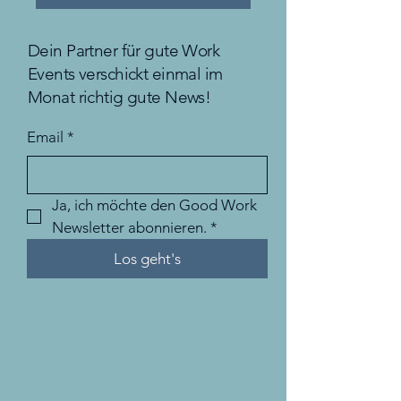
Dein Partner für gute Work
Events verschickt einmal im
Monat richtig gute News!
Email
*
Ja, ich möchte den Good Work 
Newsletter abonnieren.
*
Los geht's