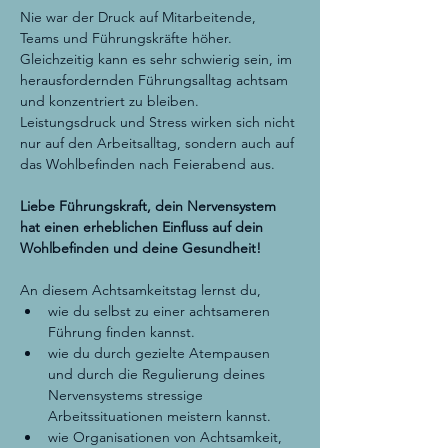
Nie war der Druck auf Mitarbeitende, 
Teams und Führungskräfte höher. 
Gleichzeitig kann es sehr schwierig sein, im 
herausfordernden Führungsalltag achtsam 
und konzentriert zu bleiben. 
Leistungsdruck und Stress wirken sich nicht 
nur auf den Arbeitsalltag, sondern auch auf 
das Wohlbefinden nach Feierabend aus.
Liebe Führungskraft, dein Nervensystem 
hat einen erheblichen Einfluss auf dein 
Wohlbefinden und deine Gesundheit!
An diesem Achtsamkeitstag lernst du,
wie du selbst zu einer achtsameren 
Führung finden kannst.
wie du durch gezielte Atempausen 
und durch die Regulierung deines 
Nervensystems stressige 
Arbeitssituationen meistern kannst.
wie Organisationen von Achtsamkeit, 