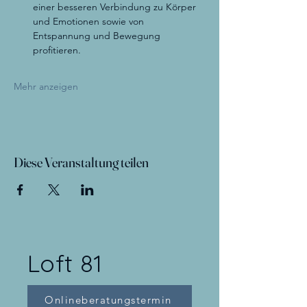
einer besseren Verbindung zu Körper 
und Emotionen sowie von 
Entspannung und Bewegung 
profitieren.
Mehr anzeigen
Diese Veranstaltung teilen
Loft 81
Onlineberatungstermin